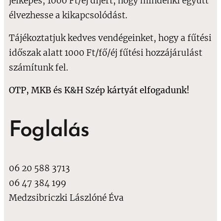
jelképes, 1000 Ft/éj díjért, hogy mindenki együtt
élvezhesse a kikapcsolódást.
Tájékoztatjuk kedves vendégeinket, hogy a fűtési
időszak alatt 1000 Ft/fő/éj fűtési hozzájárulást
számítunk fel.
OTP, MKB és K&H Szép kártyát elfogadunk!
Foglalás
06 20 588 3713
06 47 384 199
Medzsibriczki Lászlóné Éva