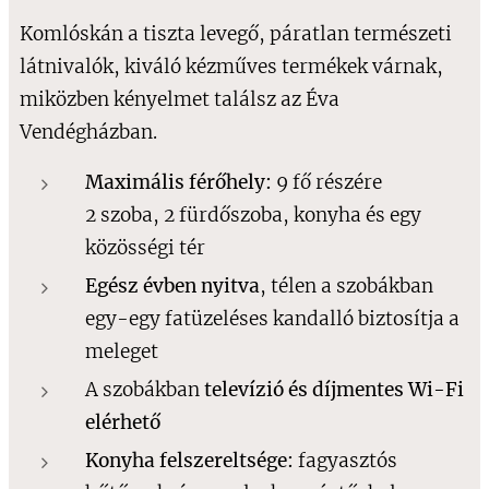
Komlóskán a tiszta levegő, páratlan természeti
látnivalók, kiváló kézműves termékek várnak,
miközben kényelmet találsz az Éva
Vendégházban.
Maximális férőhely:
9 fő részére
2 szoba, 2 fürdőszoba, konyha és egy
közösségi tér
Egész évben nyitva
, télen a szobákban
egy-egy fatüzeléses kandalló biztosítja a
meleget
A szobákban
televízió és díjmentes Wi-Fi
elérhető
Konyha felszereltsége:
fagyasztós