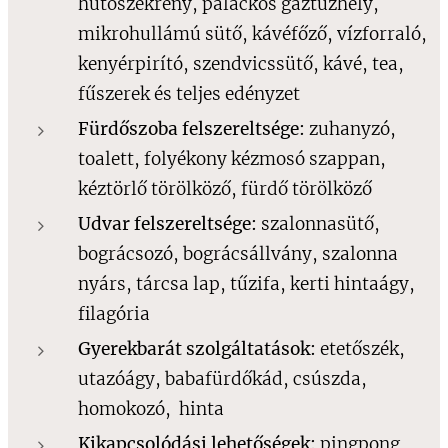
hűtőszekrény, palackos gáztűzhely,
mikrohullámú sütő, kávéfőző, vízforraló,
kenyérpirító, szendvicssütő, kávé, tea,
fűszerek és teljes edényzet
Fürdőszoba felszereltsége:
zuhanyzó,
toalett, folyékony kézmosó szappan,
kéztörlő törölköző, fürdő törölköző
Udvar felszereltsége:
szalonnasütő,
bográcsozó, bográcsállvány, szalonna
nyárs, tárcsa lap, tűzifa, kerti hintaágy,
filagória
Gyerekbarát szolgáltatások:
etetőszék,
utazóágy, babafürdőkád, csúszda,
homokozó, hinta
Kikapcsolódási lehetőségek:
pingpong