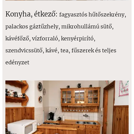
Konyha, étkező:
fagyasztós hűtőszekrény,
palackos gáztűzhely, mikrohullámú sütő,
kávéfőző, vízforraló, kenyérpirító,
szendvicssütő, kávé, tea, fűszerek és teljes
edényzet