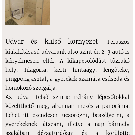
Udvar és külső környezet:
Teraszos
kialakítás
asú udvarunk alsó szintjén 2-3 autó is
kényelmesen elfér. A kikapcsol
ódást tűzrakó
hely, filagória, kerti hintaágy, lengőteke,
pingpong asztal, a gyerekek számára csúszda és
homokozó szolgálja.
Az udvar felső szintje néhány lépcsőfokkal
közelíthető meg, ahonnan mesés a panoráma.
Lehet itt csendesen ücsörögni, beszélgetni, a
gyerekeknek játszani, illetve a nap bármely
szakában dézsafürdőzni és a körülötte