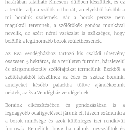
határában található Kincsem-dűlőben készültek, és ez
a terület adja a szőlők otthonát, amelyekből később a
mi boraink születnek. Bár a borok persze nem
maguktól teremnek, a szőlőtőkék gondos munkával
nevelik, de azért némi varázslat is szükséges, hogy
belőlük a legfinomabb borok születhessenek.
Az Éva Vendégházhoz tartozó kis családi ültetvény
összesen 5 hektáros, és a területen furmint, hárslevelű
és sárgamuskotály szőlőfajtákat termelünk. Ezekből a
szőlőfajtákból készülnek az édes és száraz boraink,
amelyeket később palackba töltve ajándékozunk
nektek, az Éva Vendégház vendégeinek.
Boraink elkészítésében és gondozásában is a
legnagyobb odafigyeléssel járunk el, hiszen számunkra
a borok minősége és azok különleges ízei rendkívül
fontosak. Reméljük, hogy ha nálunk megszálltok és