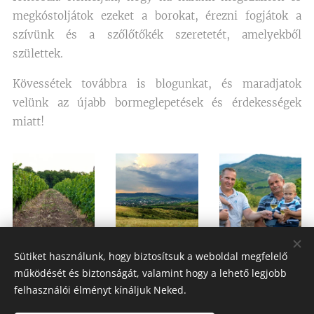
megkóstoljátok ezeket a borokat, érezni fogjátok a
szívünk és a szőlőtőkék szeretetét, amelyekből
születtek.
Kövessétek továbbra is blogunkat, és maradjatok
velünk az újabb bormeglepetések és érdekességek
miatt!
Sütiket használunk, hogy biztosítsuk a weboldal megfelelő
működését és biztonságát, valamint hogy a lehető legjobb
felhasználói élményt kínáljuk Neked.