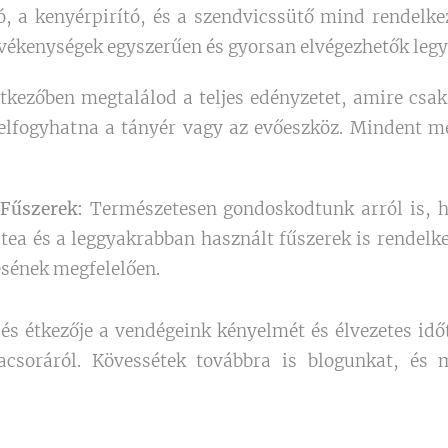
ló, a kenyérpirító, és a szendvicssütő mind rendelke
vékenységek egyszerűen és gyorsan elvégezhetők legy
tkezőben megtalálod a teljes edényzetet, amire csa
elfogyhatna a tányér vagy az evőeszköz. Mindent m
 Fűszerek:
Természetesen gondoskodtunk arról is, ho
 tea és a leggyakrabban használt fűszerek is rendelk
lésének megfelelően.
s étkezője a vendégeink kényelmét és élvezetes időtö
vacsoráról. Kövessétek továbbra is blogunkat, és