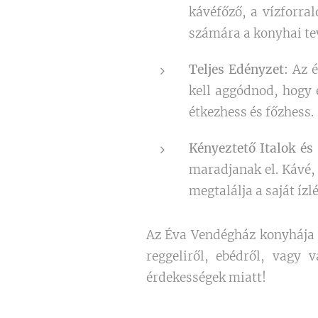
kávéfőző, a vízforra
számára a konyhai te
Teljes Edényzet:
Az é
kell aggódnod, hogy 
étkezhess és főzhess.
Kényeztető Italok és
maradjanak el. Kávé,
megtalálja a saját íz
Az Éva Vendégház konyhája é
reggeliről, ebédről, vagy 
érdekességek miatt!