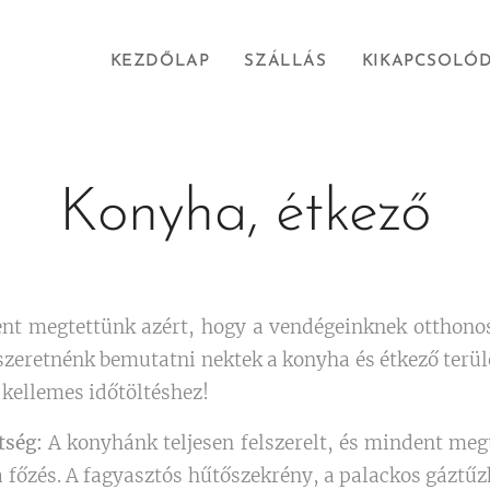
KEZDŐLAP
SZÁLLÁS
KIKAPCSOLÓ
Konyha, étkező
t megtettünk azért, hogy a vendégeinknek otthono
 szeretnénk bemutatni nektek a konyha és étkező terü
kellemes időtöltéshez!
tség:
A konyhánk teljesen felszerelt, és mindent meg
 főzés. A fagyasztós hűtőszekrény, a palackos gáztű