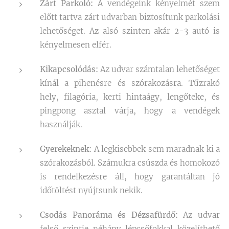
Zárt Parkoló:
A vendégeink kényelmét szem
előtt tartva zárt udvarban biztosítunk parkolási
lehetőséget. Az alsó szinten akár 2-3 autó is
kényelmesen elfér.
Kikapcsolódás:
Az udvar számtalan lehetőséget
kínál a pihenésre és szórakozásra. Tűzrakó
hely, filagória, kerti hintaágy, lengőteke, és
pingpong asztal várja, hogy a vendégek
használják.
Gyerekeknek:
A legkisebbek sem maradnak ki a
szórakozásból. Számukra csúszda és homokozó
is rendelkezésre áll, hogy garantáltan jó
időtöltést nyújtsunk nekik.
Csodás Panoráma és Dézsafürdő:
Az udvar
felső szintje néhány lépcsőfokkal közelíthető