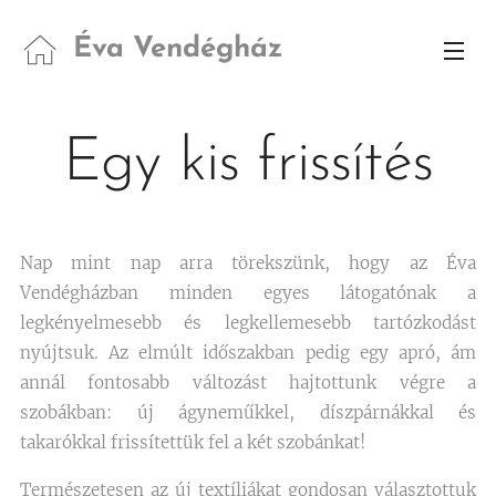
Éva Vendégház
Egy kis frissítés
Nap mint nap arra törekszünk, hogy az Éva
Vendégházban minden egyes látogatónak a
legkényelmesebb és legkellemesebb tartózkodást
nyújtsuk. Az elmúlt időszakban pedig egy apró, ám
annál fontosabb változást hajtottunk végre a
szobákban: új ágyneműkkel, díszpárnákkal és
takarókkal frissítettük fel a két szobánkat!
Természetesen az új textíliákat gondosan választottuk