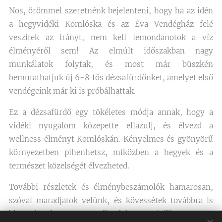
Nos, örömmel szeretnénk bejelenteni, hogy ha az idén
a hegyvidéki Komlóska és az Éva Vendégház felé
veszitek az irányt, nem kell lemondanotok a víz
élményéről sem! Az elmúlt időszakban nagy
munkálatok folytak, és most már büszkén
bemutathatjuk új 6-8 fős dézsafürdőnket, amelyet első
vendégeink már ki is próbálhattak.
Ez a dézsafürdő egy tökéletes módja annak, hogy a
vidéki nyugalom közepette ellazulj, és élvezd a
wellness élményt Komlóskán. Kényelmes és gyönyörű
környezetben pihenhetsz, miközben a hegyek és a
természet közelségét élvezheted.
További részletek és élménybeszámolók hamarosan,
szóval maradjatok velünk, és kövessétek továbbra is
blogunkat, hogy ne maradjatok le semmiről!